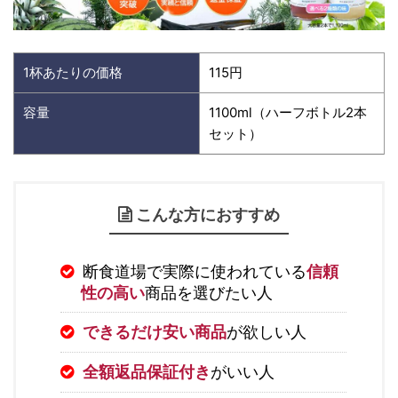
1杯あたりの価格
115円
容量
1100ml（ハーフボトル2本
セット）
こんな方におすすめ
断食道場で実際に使われている
信頼
性の高い
商品を選びたい人
できるだけ安い商品
が欲しい人
全額返品保証付き
がいい人