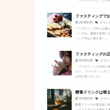
「ファスティング」とも呼 .
ファスティングで
2018/2/25
ドリン
ファスティング中にお腹が
ィングは、健康や美容に
ィング中はご飯を食べ ...
ファスティングの
2018/2/20
ドリン
「ファスティングは何も
の？」 ファスティングに
は何も食べないダ ...
酵素ドリンクは寝
2018/2/20
ドリン
酵素ドリンクを寝る前に飲
ンクってカロリー高め？