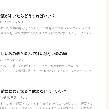
..
お腹がすいたらどうすればいい？
ク
,
ファスティング
すいた 空腹感をどうにかしたい ご飯を途中で食べちゃダメ？ ファステ
も効果があるので女性に人気のダイエット方法です。 しかし、ファステ
正しい飲み物と飲んではいけない飲み物
ク
,
ファスティング
食べないで過ごすのは知っているけど、飲み物は何を飲んでもいい
ついて、こんな疑問を持ったことはないでしょうか？ ファスティング
る前に飲むと太る？飲まないほういい？
ク
,
効果
,
酵素ドリンク
むと太る？ 酵素ドリンクを飲むタイミングはいつがいいの？ 酵素ドリ
 酵素ドリンクは、断食ダイエットをする多くの人が使用している定番ダ