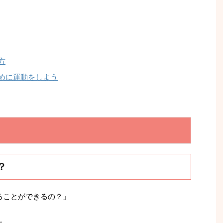
方
めに運動をしよう
？
ることができるの？」
。