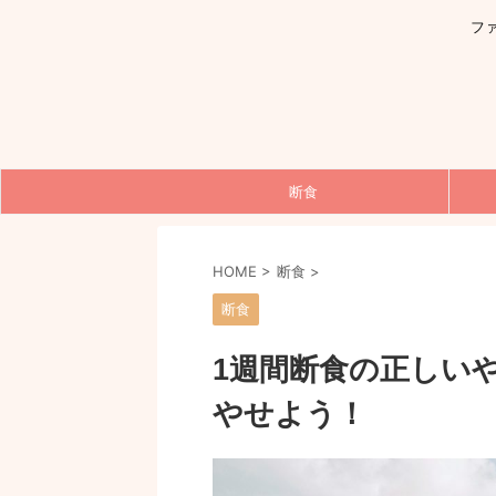
フ
断食
HOME
>
断食
>
断食
1週間断食の正しい
やせよう！